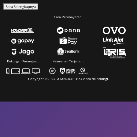
Baca Selengkapnya
Cara Pembayaran :
Dukungan Perangkat :
Keamanan Terjamin :
Copyright © - BOLATANGKAS. Hak cipta dilindungi.